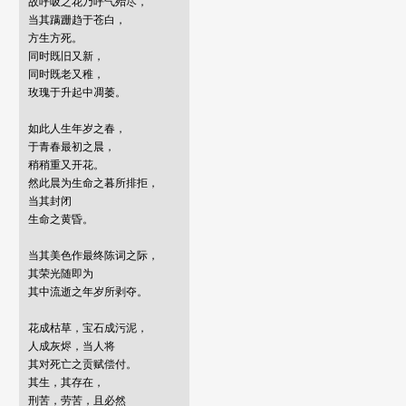
故呼吸之花乃呼气殆尽，

当其蹒跚趋于苍白，

方生方死。

同时既旧又新，

同时既老又稚，

玫瑰于升起中凋萎。

如此人生年岁之春，

于青春最初之晨，

稍稍重又开花。

然此晨为生命之暮所排拒，

当其封闭

生命之黄昏。

当其美色作最终陈词之际，

其荣光随即为

其中流逝之年岁所剥夺。

花成枯草，宝石成污泥，

人成灰烬，当人将

其对死亡之贡赋偿付。

其生，其存在，

刑苦，劳苦，且必然
