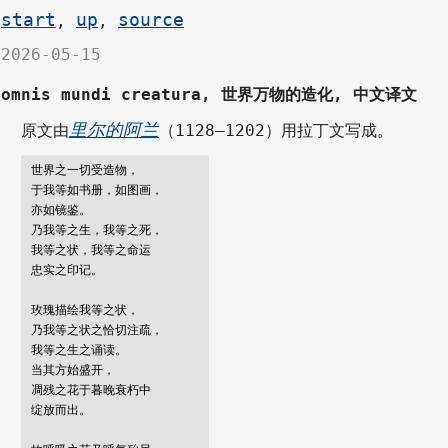
start
up
source
,
,
2026-05-15
omnis mundi creatura, 世界万物的造化, 中文译文
里尔的阿兰
原文由
（1128–1202）用拉丁文写成。
世界之一切受造物，

于我等如书册，如图画，

亦如镜鉴。

乃我等之生，我等之死，

我等之状，我等之命运

忠实之印记。

玫瑰描绘我等之状，

乃我等之状之恰切注疏，

我等之生之诵读。

当其方始盛开，

凋残之花于暮晚衰朽中

绽放而出。
