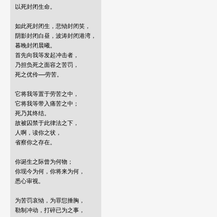
以死封闭生命。

如此死封闭生，悲恸封闭笑，

阴影封闭白昼，波涛封闭港湾，

暮晚封闭晨曦。

首先向我等发起冲击者，

乃担负死之面容之苦罚，

死之优伶——劳苦。

它将我等置于劳苦之中，

它将我等带入痛苦之中；

死乃其终结。

故被囚禁于此律法之下，

人啊，读你之状，

省察你之存在。

你诞生之际曾为何物；

你现今为何，你将来为何，

悉心审视。

为苦罚哀恸，为罪愆捶胸，

勒制冲动，打碎已为之事，
